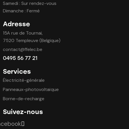
Samedi : Sur rendez-vous
Dimanche : Fermé
Adresse
15A rue de Tournai,
7520 Templeuve (Belgique)
contact@ffelec.be
0495 56 77 21
Services
Électricité-générale
Panneaux-photovoltaïque
Borne-de-recharge
Suivez-nous
acebook