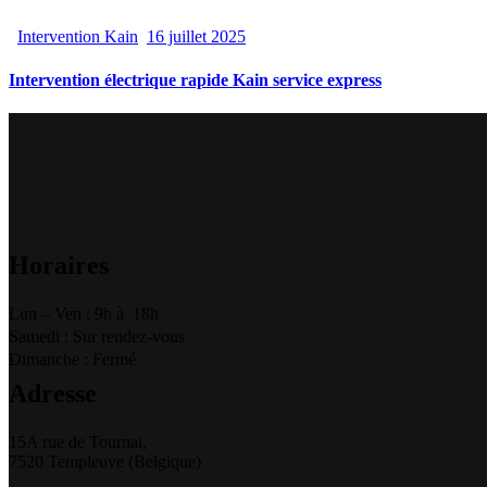
Intervention Kain
16 juillet 2025
Intervention électrique rapide Kain service express
Horaires
Lun – Ven : 9h à 18h
Samedi : Sur rendez-vous
Dimanche : Fermé
Adresse
15A rue de Tournai,
7520 Templeuve (Belgique)