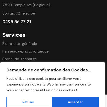
7520 Templeuve (Belgique)
contact@ffelec.be
0495 56 77 21
Services
Électricité-générale
Panneaux-photovoltaïque
Borne-de-recharge
Demande de confirmation des Cookies...
Suivez-nous
Nous utilisons des cookies pour améliorer votre
expérience sur notre site Web. En navigant sur ce site,
vous acceptez notre utilisation des cookies !
Refuser
Accepter
F&F Elec © 2026 Tous droits réservés. Création par