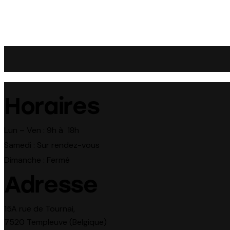
Horaires
Lun – Ven : 9h à 18h
Samedi : Sur rendez-vous
Dimanche : Fermé
Adresse
15A rue de Tournai,
7520 Templeuve (Belgique)