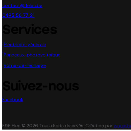
contact@ffelec.be
0495 56 77 21
Services
Électricité-générale
Panneaux-photovoltaïque
Borne-de-recharge
Suivez-nous
Facebook
F&F Elec © 2026 Tous droits réservés. Création par
wapix.