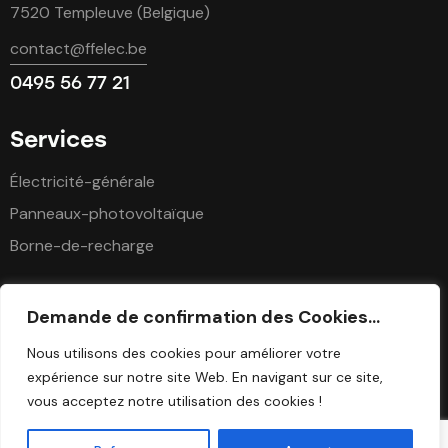
7520 Templeuve (Belgique)
contact@ffelec.be
0495 56 77 21
Services
Électricité-générale
Panneaux-photovoltaïque
Borne-de-recharge
Suivez-nous
Demande de confirmation des Cookies...
Nous utilisons des cookies pour améliorer votre
expérience sur notre site Web. En navigant sur ce site,
vous acceptez notre utilisation des cookies !
F&F Elec © 2026 Tous droits réservés. Création par