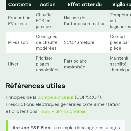
Contexte
Action
Effet attendu
Vigilan
Chauffe
Températ
Production
Hausse de
ECS en
anti-
PV diurne
l’autoconsommation
journée
légionelle
Consignes
Confort
Mi-saison
de chauffe
SCOP amélioré
pièce par
modérées
pièce
Prioriser
Maintenir
Part solaire
Hiver
plages
stabilité
maximisée
ensoleillées
thermique
Références utiles
Principes de la
pompe à chaleur
(COP/SCOP).
Prescriptions électriques générales côté alimentation
et protections :
RGIE – SPF Économie
.
Astuce F&F Elec :
un simple décalage des usages