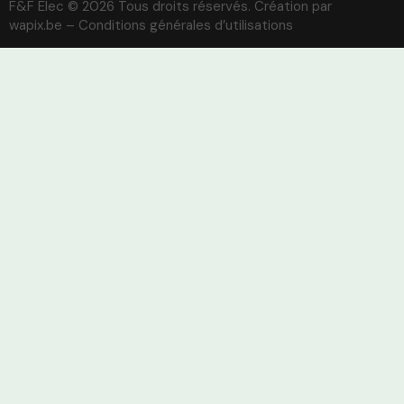
F&F Elec © 2026 Tous droits réservés. Création par
wapix.be
–
Conditions générales d’utilisations